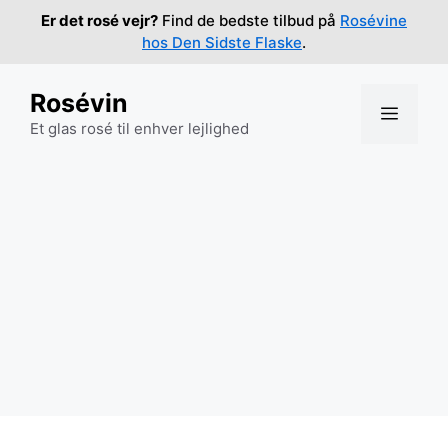
Hop
Er det rosé vejr?
Find de bedste tilbud på
Rosévine
til
hos Den Sidste Flaske
.
indhold
Rosévin
Menu
Et glas rosé til enhver lejlighed