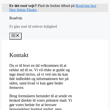
Hop
Er det rosé vejr?
Find de bedste tilbud på
Rosévine hos
til
Den Sidste Flaske
.
indhold
Rosévin
Et glas rosé til enhver lejlighed
Menu
Kontakt
Du er til hver en tid velkommen til at
række ud til os. Vi vil elske at guide og
tage imod ris/ros, så vi ved om du kan
lide indholdet og informationen her på
siden, samt hvad vi kan gøre bedre
fremover.
Brug formularen herunder til at sende en
besked direkte til vores primære mail. Vi
gør vores bedste for at besvare
henvendelser hurtigst muligt, men