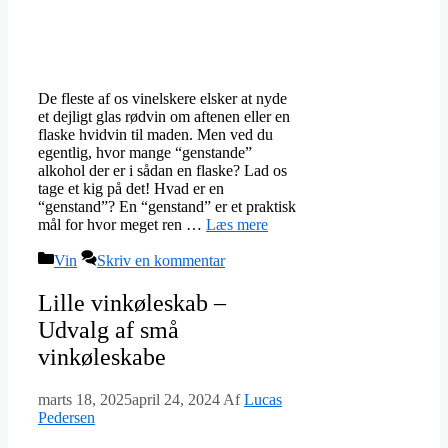
De fleste af os vinelskere elsker at nyde
et dejligt glas rødvin om aftenen eller en
flaske hvidvin til maden. Men ved du
egentlig, hvor mange “genstande”
alkohol der er i sådan en flaske? Lad os
tage et kig på det! Hvad er en
“genstand”? En “genstand” er et praktisk
mål for hvor meget ren …
Læs mere
Kategorier
Vin
Skriv en kommentar
Lille vinkøleskab –
Udvalg af små
vinkøleskabe
marts 18, 2025
april 24, 2024
Af
Lucas
Pedersen