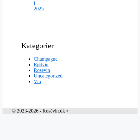
i
2025
Kategorier
Champagne
Rødvin
Rosevin
Uncategorized
Vin
© 2023-2026 - Rosévin.dk •