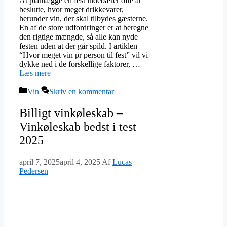
At planlægge en fest indebærer ofte at
beslutte, hvor meget drikkevarer,
herunder vin, der skal tilbydes gæsterne.
En af de store udfordringer er at beregne
den rigtige mængde, så alle kan nyde
festen uden at der går spild. I artiklen
“Hvor meget vin pr person til fest” vil vi
dykke ned i de forskellige faktorer, …
Læs mere
Kategorier
Vin
Skriv en kommentar
Billigt vinkøleskab –
Vinkøleskab bedst i test
2025
april 7, 2025
april 4, 2025
Af
Lucas
Pedersen