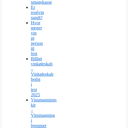
smagekasse
Er
rosévin
sundt?
Hvor
meget
vin
pr
person
til
fest
Billigt
vinkøleskab
–
Vinkøleskab
bedst
i
test
2025
Vinsmagnings
kit
–
Vinsmagning
i
hjemmet