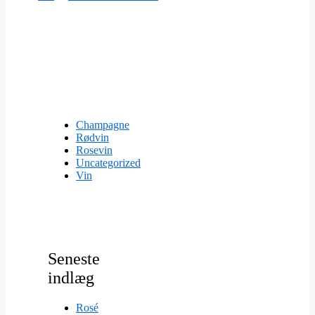
Champagne
Rødvin
Rosevin
Uncategorized
Vin
Seneste
indlæg
Rosé