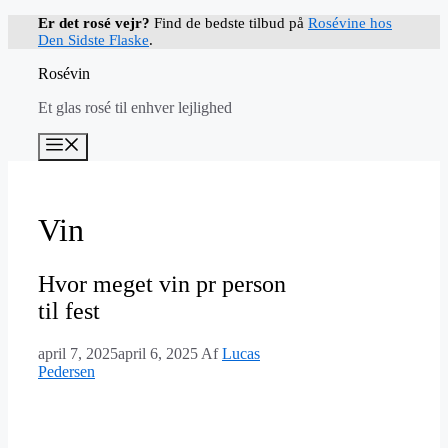
Hop
Er det rosé vejr?
Find de bedste tilbud på
Rosévine hos
til
Den Sidste Flaske
.
indhold
Rosévin
Et glas rosé til enhver lejlighed
Menu
Vin
Hvor meget vin pr person
til fest
april 7, 2025
april 6, 2025
Af
Lucas
Pedersen