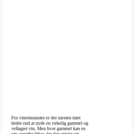
For vinentusiaster er der næsten intet
bedre end at nyde en virkelig gammel og
vellagret vin. Men hvor gammel kan en
vin egentlig blive, før den mister sin