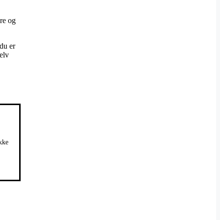
ere og
du er
elv
ikke