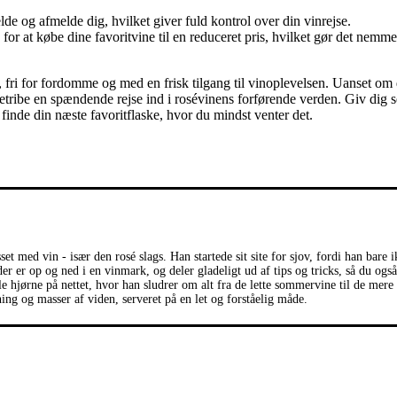
lde og afmelde dig, hvilket giver fuld kontrol over din vinrejse.
r at købe dine favoritvine til en reduceret pris, hvilket gør det nemm
 fri for fordomme og med en frisk tilgang til vinoplevelsen. Uanset om 
etribe en spændende rejse ind i rosévinens forførende verden. Giv dig s
finde din næste favoritflaske, hvor du mindst venter det.
et med vin - især den rosé slags. Han startede sit site for sjov, fordi han bare 
r er op og ned i en vinmark, og deler gladeligt ud af tips og tricks, så du også
lle hjørne på nettet, hvor han sludrer om alt fra de lette sommervine til de mere
ning og masser af viden, serveret på en let og forståelig måde.