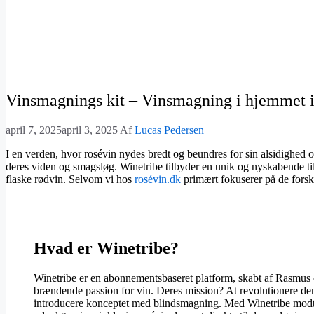
Vinsmagnings kit – Vinsmagning i hjemmet 
april 7, 2025
april 3, 2025
Af
Lucas Pedersen
I en verden, hvor rosévin nydes bredt og beundres for sin alsidighed o
deres viden og smagsløg. Winetribe tilbyder en unik og nyskabende t
flaske rødvin. Selvom vi hos
rosévin.dk
primært fokuserer på de forskel
Hvad er Winetribe?
Winetribe er en abonnementsbaseret platform, skabt af Rasmus
brændende passion for vin. Deres mission? At revolutionere den 
introducere konceptet med blindsmagning. Med Winetribe mo