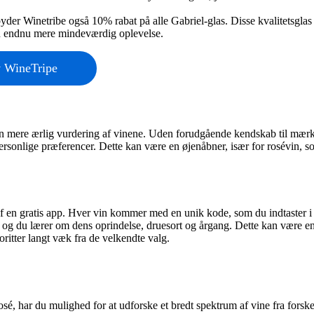
byder Winetribe også 10% rabat på alle Gabriel-glas. Disse kvalitetsglas
l en endnu mere mindeværdig oplevelse.
v WineTripe
en mere ærlig vurdering af vinene. Uden forudgående kendskab til mærk
ersonlige præferencer. Dette kan være en øjenåbner, især for rosévin, s
 en gratis app. Hver vin kommer med en unik kode, som du indtaster i
n, og du lærer om dens oprindelse, druesort og årgang. Dette kan være e
tter langt væk fra de velkendte valg​
​.
, har du mulighed for at udforske et bredt spektrum af vine fra forske