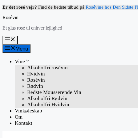
Hop
Er det rosé vejr?
Find de bedste tilbud på
Rosévine hos Den Sidste F
til
Rosévin
indhold
Et glas rosé til enhver lejlighed
Menu
Menu
Vine
Alkoholfri rosévin
Hvidvin
Rosévin
Rødvin
Bedste Mousserende Vin
Alkoholfri Rødvin
Alkoholfri Hvidvin
Vinkøleskab
Om
Kontakt