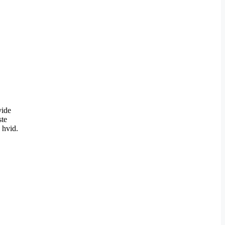
vide
ste
 hvid.