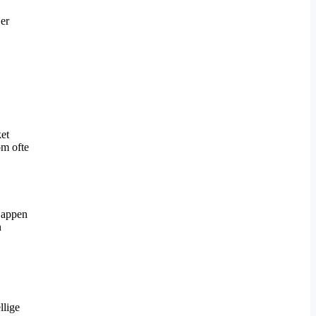
 er
et
om ofte
 appen
n
llige