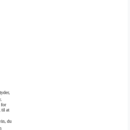
tyder,
.
 for
til at
vin, du
n