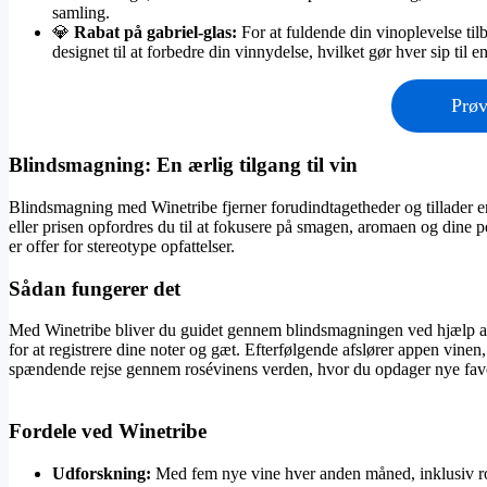
samling.
💎
Rabat på gabriel-glas:
For at fuldende din vinoplevelse til
designet til at forbedre din vinnydelse, hvilket gør hver sip ti
Prø
Blindsmagning: En ærlig tilgang til vin
Blindsmagning med Winetribe fjerner forudindtagetheder og tillader 
eller prisen opfordres du til at fokusere på smagen, aromaen og dine p
er offer for stereotype opfattelser​
​.
Sådan fungerer det
Med Winetribe bliver du guidet gennem blindsmagningen ved hjælp af
for at registrere dine noter og gæt. Efterfølgende afslører appen vine
spændende rejse gennem rosévinens verden, hvor du opdager nye favori
Fordele ved Winetribe
Udforskning:
Med fem nye vine hver anden måned, inklusiv rosé