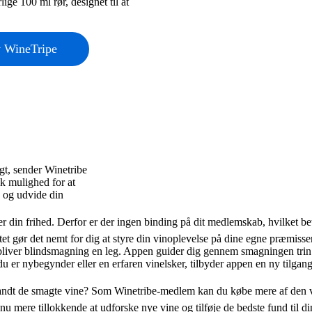
lige 100 ml rør, designet til at
v WineTripe
gt, sender Winetribe
ik mulighed for at
, og udvide din
 din frihed. Derfor er der ingen binding på dit medlemskab, hvilket be
et gør det nemt for dig at styre din vinoplevelse på dine egne præmisser
bliver blindsmagning en leg. Appen guider dig gennem smagningen trin
du er nybegynder eller en erfaren vinelsker, tilbyder appen en ny tilgang 
landt de smagte vine? Som Winetribe-medlem kan du købe mere af den 
nu mere tillokkende at udforske nye vine og tilføje de bedste fund til di