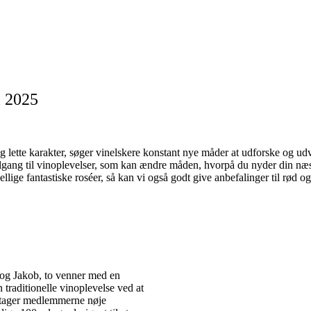
i 2025
g lette karakter, søger vinelskere konstant nye måder at udforske og ud
ilgang til vinoplevelser, som kan ændre måden, hvorpå du nyder din næ
lige fantastiske roséer, så kan vi også godt give anbefalinger til rød og
 og Jakob, to venner med en
traditionelle vinoplevelse ved at
dtager medlemmerne nøje