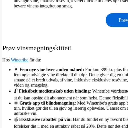
udvalgte vine, inklusiv rosévin, leveret direkte til deres dør i sær
bevare vinens integritet og smag​
​.
Prø
Prøv vinsmagningskittet!
Hos
Winetribe
får du:
🍷
Fem nye vine hver anden måned:
For kun 399 kr. plus fra
fem nøje udvalgte vine direkte til din dør. Dette giver dig en un
smage på et bredt udvalg af vine, inklusive eksklusive rosévine
viden og smagsløg.
🔓
Fleksibelt medlemskab uden binding:
Winetribe værdsætter
at du kan opsige dit abonnement når som helst. Denne fleksibilit
🙌
Gratis app til blindsmagning:
Med Winetribe’s gratis app 
trin, hvilket gør det til en sjov og lærerig oplevelse. Uanset om 
udforske vin.
💰
Eksklusive rabatter på vin:
Har du fundet en ny favorit b
forelsker dig i, med en attraktiv rabat på 20%. Dette gør det end