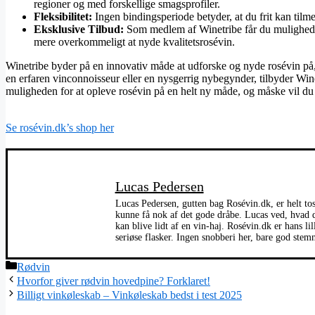
regioner og med forskellige smagsprofiler.
Fleksibilitet:
Ingen bindingsperiode betyder, at du frit kan tilme
Eksklusive Tilbud:
Som medlem af Winetribe får du mulighed fo
mere overkommeligt at nyde kvalitetsrosévin​
​.
Winetribe byder på en innovativ måde at udforske og nyde rosévin på,
en erfaren vinconnoisseur eller en nysgerrig nybegynder, tilbyder Win
muligheden for at opleve rosévin på en helt ny måde, og måske vil du 
Se rosévin.dk’s shop her
Lucas Pedersen
Lucas Pedersen, gutten bag Rosévin.dk, er helt toss
kunne få nok af det gode dråbe. Lucas ved, hvad de
kan blive lidt af en vin-haj. Rosévin.dk er hans li
seriøse flasker. Ingen snobberi her, bare god stem
Kategorier
Rødvin
Hvorfor giver rødvin hovedpine? Forklaret!
Billigt vinkøleskab – Vinkøleskab bedst i test 2025