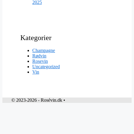
2025
Kategorier
Champagne
Rødvin
Rosevin
Uncategorized
Vin
© 2023-2026 - Rosévin.dk •