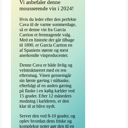
Vi anbefaler denne
mousserende vin i 2024!
Hvis du leder efter den perfekte
Cava til de varme sommerdage,
så er denne vin fra Garcia
Carrion et fremragende valg.
Med en historie der går tilbage
til 1890, er Garcia Carrion en
af Spaniens største og mest
anerkendte vinproducenter.
Denne Cava er både livlig og
velstruktureret med en ren
eftersmag. Vinen gennemgår
sin første gæring i ståltanke,
efterfulgt af en anden gæring
på flaske i en kølig kælder ved
15 grader. Efter 12 måneders
modning i kælderen, er den
klar til at blive nydt.
Server den ved 8-10 grader, og
oplev hvordan dens friske og
komplekse noter gør den til en