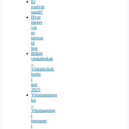
Er
rosévin
sundt?
Hvor
meget
vin
pr
person
til
fest
Billigt
vinkøleskab
–
Vinkøleskab
bedst
i
test
2025
Vinsmagnings
kit
–
Vinsmagning
i
hjemmet
i