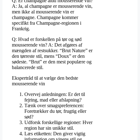
Q: Er champagne altid mousserende vin?
A: Ja, al champagne er mousserende vin,
men ikke al mousserende vin er
champagne. Champagne kommer
specifikt fra Champagne-regionen i
Frankrig.
Q: Hvad er forskellen på tør og sød
mousserende vin? A: Det afgøres af
mængden af restsukker. “Brut Nature” er
den tørreste stil, mens “Doux” er den
sødeste. “Brut” er den mest populære og
balancerede stil.
Ekspertråd til at vælge den bedste
mousserende vin
Overvej anledningen: Er det til
fejring, mad eller afslapning?
Tænk over smagspreferencen:
Foretrækker du tør, frugtig eller
sød?
Udforsk forskellige regioner: Hver
region har sin unikke stil.
Læs etiketten: Den giver vigtig
information om vinens stil og