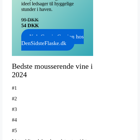
ideel ledsager til hyggelige
stunder i haven.
99 DKK
54 DKK
Køb Garcia Carrion hos
DenSidsteFlaske.dk
Bedste mousserende vine i
2024
#1
#2
#3
#4
#5