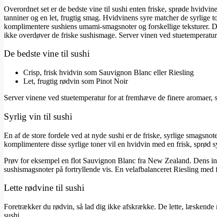
Overordnet set er de bedste vine til sushi enten friske, sprøde hvidv
tanniner og en let, frugtig smag. Hvidvinens syre matcher de syrlige t
komplimentere sushiens umami-smagsnoter og forskellige teksturer. Det
ikke overdøver de friske sushismage. Server vinen ved stuetemperatu
De bedste vine til sushi
Crisp, frisk hvidvin som Sauvignon Blanc eller Riesling
Let, frugtig rødvin som Pinot Noir
Server vinene ved stuetemperatur for at fremhæve de finere aromaer,
Syrlig vin til sushi
En af de store fordele ved at nyde sushi er de friske, syrlige smagsnot
komplimentere disse syrlige toner vil en hvidvin med en frisk, sprød s
Prøv for eksempel en flot Sauvignon Blanc fra New Zealand. Dens inte
sushismagsnoter på fortryllende vis. En velafbalanceret Riesling med f
Lette rødvine til sushi
Foretrækker du rødvin, så lad dig ikke afskrække. De lette, læskende r
sushi.