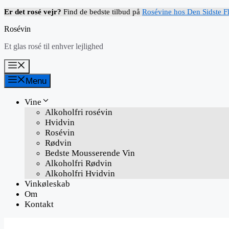
Hop
Er det rosé vejr?
Find de bedste tilbud på
Rosévine hos Den Sidste F
til
Rosévin
indhold
Et glas rosé til enhver lejlighed
Menu
Menu
Vine
Alkoholfri rosévin
Hvidvin
Rosévin
Rødvin
Bedste Mousserende Vin
Alkoholfri Rødvin
Alkoholfri Hvidvin
Vinkøleskab
Om
Kontakt