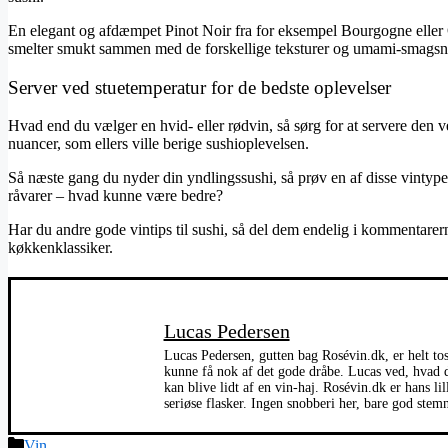
En elegant og afdæmpet Pinot Noir fra for eksempel Bourgogne eller 
smelter smukt sammen med de forskellige teksturer og umami-smagsno
Server ved stuetemperatur for de bedste oplevelser
Hvad end du vælger en hvid- eller rødvin, så sørg for at servere den v
nuancer, som ellers ville berige sushioplevelsen.
Så næste gang du nyder din yndlingssushi, så prøv en af disse vinty
råvarer – hvad kunne være bedre?
Har du andre gode vintips til sushi, så del dem endelig i kommentare
køkkenklassiker.
Lucas Pedersen
Lucas Pedersen, gutten bag Rosévin.dk, er helt toss
kunne få nok af det gode dråbe. Lucas ved, hvad de
kan blive lidt af en vin-haj. Rosévin.dk er hans li
seriøse flasker. Ingen snobberi her, bare god stem
Kategorier
Vin