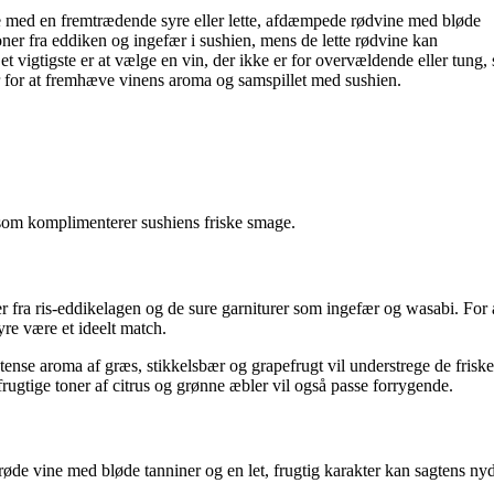
ine med en fremtrædende syre eller lette, afdæmpede rødvine med bløde
oner fra eddiken og ingefær i sushien, mens de lette rødvine kan
 vigtigste er at vælge en vin, der ikke er for overvældende eller tung,
r for at fremhæve vinens aroma og samspillet med sushien.
 som komplimenterer sushiens friske smage.
er fra ris-eddikelagen og de sure garniturer som ingefær og wasabi. For 
yre være et ideelt match.
nse aroma af græs, stikkelsbær og grapefrugt vil understrege de friske
rugtige toner af citrus og grønne æbler vil også passe forrygende.
øde vine med bløde tanniner og en let, frugtig karakter kan sagtens nyde