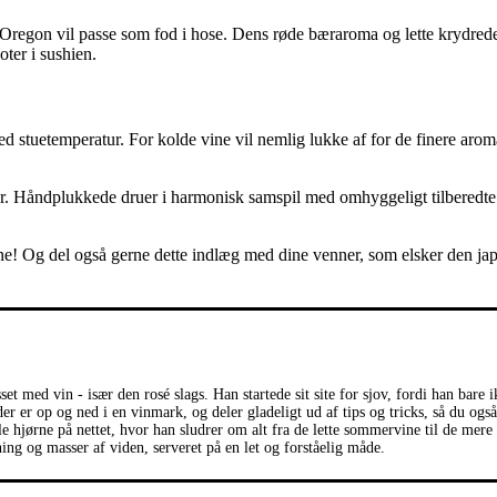
Oregon vil passe som fod i hose. Dens røde bæraroma og lette krydrede
ter i sushien.
ed stuetemperatur. For kolde vine vil nemlig lukke af for de finere aro
per. Håndplukkede druer i harmonisk samspil med omhyggeligt tilberedte
rne! Og del også gerne dette indlæg med dine venner, som elsker den ja
et med vin - især den rosé slags. Han startede sit site for sjov, fordi han bare 
r er op og ned i en vinmark, og deler gladeligt ud af tips og tricks, så du også
lle hjørne på nettet, hvor han sludrer om alt fra de lette sommervine til de mere
ning og masser af viden, serveret på en let og forståelig måde.