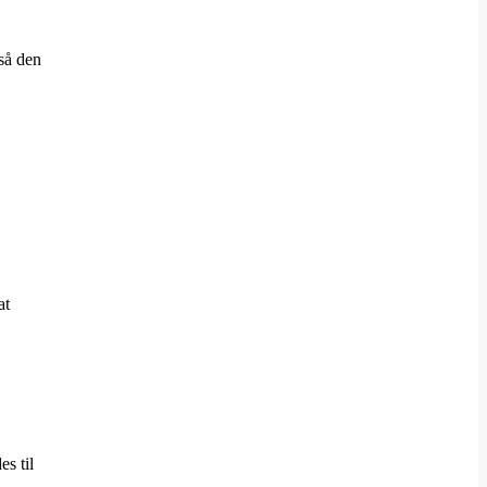
 så den
at
s til