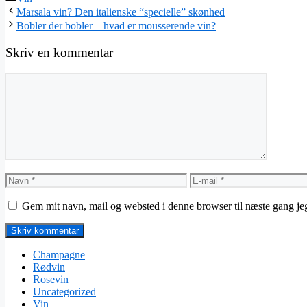
Marsala vin? Den italienske “specielle” skønhed
Bobler der bobler – hvad er mousserende vin?
Skriv en kommentar
Kommentar
Navn
E-
mail
Gem mit navn, mail og websted i denne browser til næste gang j
Champagne
Rødvin
Rosevin
Uncategorized
Vin