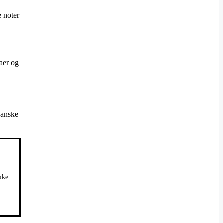
 noter
maer og
panske
ikke