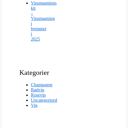
Vinsmagnings
kit
–
Vinsmagning
i
hjemmet
i
2025
Kategorier
Champagne
Rødvin
Rosevin
Uncategorized
Vin