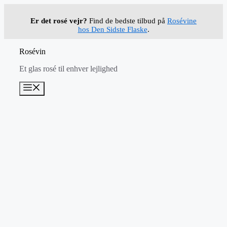
Hop
til
Er det rosé vejr?
Find de bedste tilbud på
Rosévine
indhold
hos Den Sidste Flaske
.
Rosévin
Et glas rosé til enhver lejlighed
Menu