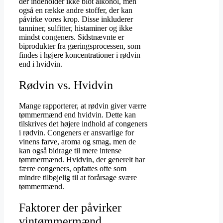
der indeholder ikke blot alkohol, men
også en række andre stoffer, der kan
påvirke vores krop. Disse inkluderer
tanniner, sulfitter, histaminer og ikke
mindst congeners. Sidstnævnte er
biprodukter fra gæringsprocessen, som
findes i højere koncentrationer i rødvin
end i hvidvin.
Rødvin vs. Hvidvin
Mange rapporterer, at rødvin giver værre
tømmermænd end hvidvin. Dette kan
tilskrives det højere indhold af congeners
i rødvin. Congeners er ansvarlige for
vinens farve, aroma og smag, men de
kan også bidrage til mere intense
tømmermænd. Hvidvin, der generelt har
færre congeners, opfattes ofte som
mindre tilbøjelig til at forårsage svære
tømmermænd.
Faktorer der påvirker
vintømmermænd