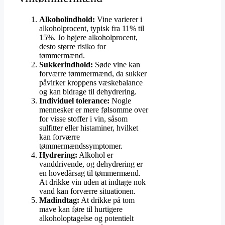
Alkoholindhold:
Vine varierer i
alkoholprocent, typisk fra 11% til
15%. Jo højere alkoholprocent,
desto større risiko for
tømmermænd.
Sukkerindhold:
Søde vine kan
forværre tømmermænd, da sukker
påvirker kroppens væskebalance
og kan bidrage til dehydrering.
Individuel tolerance:
Nogle
mennesker er mere følsomme over
for visse stoffer i vin, såsom
sulfitter eller histaminer, hvilket
kan forværre
tømmermændssymptomer.
Hydrering:
Alkohol er
vanddrivende, og dehydrering er
en hovedårsag til tømmermænd.
At drikke vin uden at indtage nok
vand kan forværre situationen.
Madindtag:
At drikke på tom
mave kan føre til hurtigere
alkoholoptagelse og potentielt