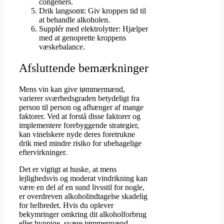
congeners.
Drik langsomt: Giv kroppen tid til
at behandle alkoholen.
Supplér med elektrolytter: Hjælper
med at genoprette kroppens
væskebalance.
Afsluttende bemærkninger
Mens vin kan give tømmermænd,
varierer sværhedsgraden betydeligt fra
person til person og afhænger af mange
faktorer. Ved at forstå disse faktorer og
implementere forebyggende strategier,
kan vinelskere nyde deres foretrukne
drik med mindre risiko for ubehagelige
eftervirkninger.
Det er vigtigt at huske, at mens
lejlighedsvis og moderat vindrikning kan
være en del af en sund livsstil for nogle,
er overdreven alkoholindtagelse skadelig
for helbredet. Hvis du oplever
bekymringer omkring dit alkoholforbrug
eller hyppige, svære tømmermænd,