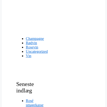
Champagne
Rødvin
Rosevin
Uncategorized
Vin
Seneste
indlæg
Rosé
smagekasse