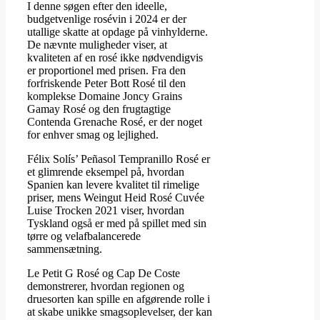
I denne søgen efter den ideelle,
budgetvenlige rosévin i 2024 er der
utallige skatte at opdage på vinhylderne.
De nævnte muligheder viser, at
kvaliteten af ​​en rosé ikke nødvendigvis
er proportionel med prisen. Fra den
forfriskende Peter Bott Rosé til den
komplekse Domaine Joncy Grains
Gamay Rosé og den frugtagtige
Contenda Grenache Rosé, er der noget
for enhver smag og lejlighed.
Félix Solís’ Peñasol Tempranillo Rosé er
et glimrende eksempel på, hvordan
Spanien kan levere kvalitet til rimelige
priser, mens Weingut Heid Rosé Cuvée
Luise Trocken 2021 viser, hvordan
Tyskland også er med på spillet med sin
tørre og velafbalancerede
sammensætning.
Le Petit G Rosé og Cap De Coste
demonstrerer, hvordan regionen og
druesorten kan spille en afgørende rolle i
at skabe unikke smagsoplevelser, der kan