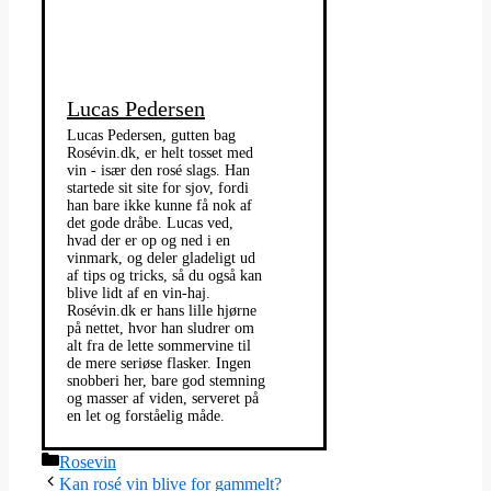
Lucas Pedersen
Lucas Pedersen, gutten bag
Rosévin.dk, er helt tosset med
vin - især den rosé slags. Han
startede sit site for sjov, fordi
han bare ikke kunne få nok af
det gode dråbe. Lucas ved,
hvad der er op og ned i en
vinmark, og deler gladeligt ud
af tips og tricks, så du også kan
blive lidt af en vin-haj.
Rosévin.dk er hans lille hjørne
på nettet, hvor han sludrer om
alt fra de lette sommervine til
de mere seriøse flasker. Ingen
snobberi her, bare god stemning
og masser af viden, serveret på
en let og forståelig måde.
Kategorier
Rosevin
Kan rosé vin blive for gammelt?