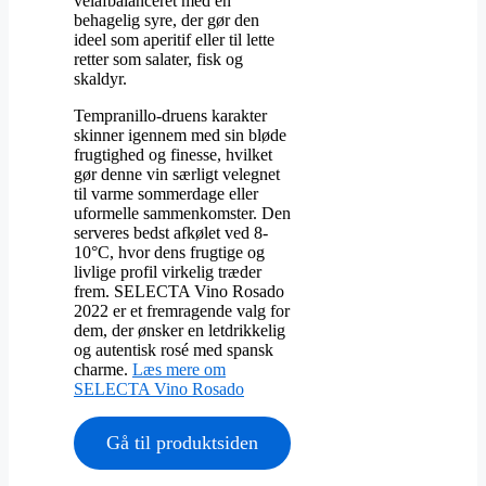
velafbalanceret med en
behagelig syre, der gør den
ideel som aperitif eller til lette
retter som salater, fisk og
skaldyr.
Tempranillo-druens karakter
skinner igennem med sin bløde
frugtighed og finesse, hvilket
gør denne vin særligt velegnet
til varme sommerdage eller
uformelle sammenkomster. Den
serveres bedst afkølet ved 8-
10°C, hvor dens frugtige og
livlige profil virkelig træder
frem. SELECTA Vino Rosado
2022 er et fremragende valg for
dem, der ønsker en letdrikkelig
og autentisk rosé med spansk
charme.
Læs mere om
SELECTA Vino Rosado
Gå til produktsiden