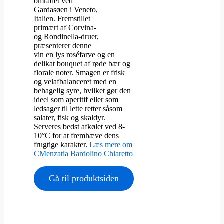
området ved
Gardasøen i Veneto,
Italien. Fremstillet
primært af Corvina-
og Rondinella-druer,
præsenterer denne
vin en lys roséfarve og en
delikat bouquet af røde bær og
florale noter. Smagen er frisk
og velafbalanceret med en
behagelig syre, hvilket gør den
ideel som aperitif eller som
ledsager til lette retter såsom
salater, fisk og skaldyr.
Serveres bedst afkølet ved 8-
10°C for at fremhæve dens
frugtige karakter.
Læs mere om
CMenzatia Bardolino Chiaretto
Gå til produktsiden