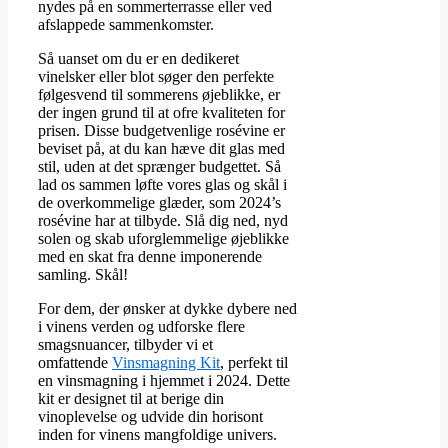
nydes på en sommerterrasse eller ved
afslappede sammenkomster.
Så uanset om du er en dedikeret
vinelsker eller blot søger den perfekte
følgesvend til sommerens øjeblikke, er
der ingen grund til at ofre kvaliteten for
prisen. Disse budgetvenlige rosévine er
beviset på, at du kan hæve dit glas med
stil, uden at det sprænger budgettet. Så
lad os sammen løfte vores glas og skål i
de overkommelige glæder, som 2024’s
rosévine har at tilbyde. Slå dig ned, nyd
solen og skab uforglemmelige øjeblikke
med en skat fra denne imponerende
samling. Skål!
For dem, der ønsker at dykke dybere ned
i vinens verden og udforske flere
smagsnuancer, tilbyder vi et
omfattende
Vinsmagning Kit
, perfekt til
en vinsmagning i hjemmet i 2024. Dette
kit er designet til at berige din
vinoplevelse og udvide din horisont
inden for vinens mangfoldige univers.