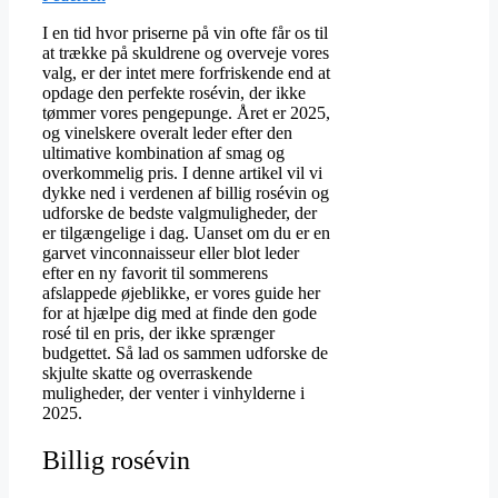
I en tid hvor priserne på vin ofte får os til
at trække på skuldrene og overveje vores
valg, er der intet mere forfriskende end at
opdage den perfekte rosévin, der ikke
tømmer vores pengepunge. Året er 2025,
og vinelskere overalt leder efter den
ultimative kombination af smag og
overkommelig pris. I denne artikel vil vi
dykke ned i verdenen af billig rosévin og
udforske de bedste valgmuligheder, der
er tilgængelige i dag. Uanset om du er en
garvet vinconnaisseur eller blot leder
efter en ny favorit til sommerens
afslappede øjeblikke, er vores guide her
for at hjælpe dig med at finde den gode
rosé til en pris, der ikke sprænger
budgettet. Så lad os sammen udforske de
skjulte skatte og overraskende
muligheder, der venter i vinhylderne i
2025.
Billig rosévin