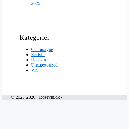
2025
Kategorier
Champagne
Rødvin
Rosevin
Uncategorized
Vin
© 2023-2026 - Rosévin.dk •