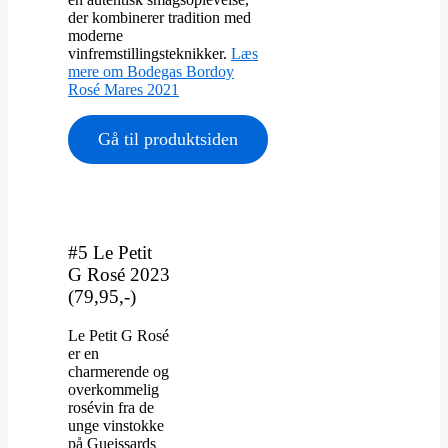
der kombinerer tradition med
moderne
vinfremstillingsteknikker.
Læs
mere om Bodegas Bordoy
Rosé Mares 2021
Gå til produktsiden
#5 Le Petit
G Rosé 2023
(79,95,-)
Le Petit G Rosé
er en
charmerende og
overkommelig
rosévin fra de
unge vinstokke
på Gueissards