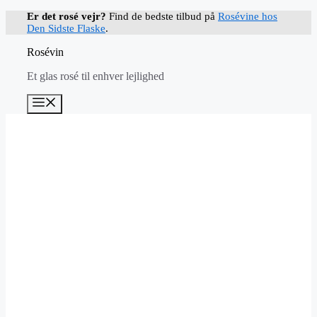
Hop
Er det rosé vejr?
Find de bedste tilbud på
Rosévine hos
til
Den Sidste Flaske
.
indhold
Rosévin
Et glas rosé til enhver lejlighed
Menu