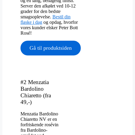
og en lang, behagelig finish.
Server den afkølet ved 10-12
grader for den bedste
smagsoplevelse.
Bestil din
flaske i dag
og opdag, hvorfor
vores kunder elsker Peter Bott
Rosé!
Gå til produktsiden
#2 Menzatia
Bardolino
Chiaretto (fra
49,-)
​Menzatia Bardolino
Chiaretto NV er en
forfriskende rosévin
fra Bardolino-