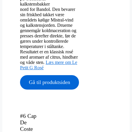
kalkstensbakker
nord for Bandol. Den bevarer
sin friskhed takket være
områdets kølige Mistral-vind
og kalkstensjorden. Druerne
gennemgår koldmaceration og
presses derefter direkte, før de
gæres under kontrollerede
temperaturer i ståltanke.
Resultatet er en klassisk rosé
med aromaer af citrus, hindbær
og våde sten.
Læs mere om Le
Petit G Rosé
Gå til produktsiden
#6 Cap
De
Coste