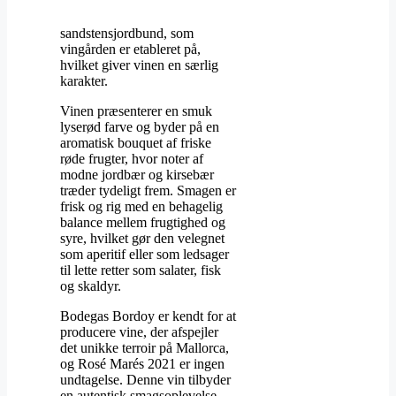
sandstensjordbund, som
vingården er etableret på,
hvilket giver vinen en særlig
karakter. ​
Vinen præsenterer en smuk
lyserød farve og byder på en
aromatisk bouquet af friske
røde frugter, hvor noter af
modne jordbær og kirsebær
træder tydeligt frem. Smagen er
frisk og rig med en behagelig
balance mellem frugtighed og
syre, hvilket gør den velegnet
som aperitif eller som ledsager
til lette retter som salater, fisk
og skaldyr.​
Bodegas Bordoy er kendt for at
producere vine, der afspejler
det unikke terroir på Mallorca,
og Rosé Marés 2021 er ingen
undtagelse. Denne vin tilbyder
en autentisk smagsoplevelse,