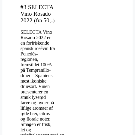
#3 SELECTA
Vino Rosado
2022 (fra 50,-)
SELECTA Vino
Rosado 2022 er
en forfriskende
spansk rosévin fra
Penedès-
regionen,
fremstillet 100%
på Tempranillo-
druer – Spaniens
mest ikoniske
druesort. Vinen
præsenterer en
smuk lyserød
farve og byder på
liflige aromaer af
røde bær, citrus
og florale noter.
Smagen er frisk,
let og