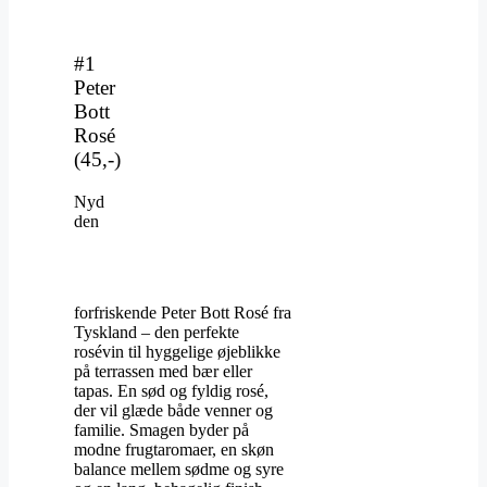
#1
Peter
Bott
Rosé
(45,-)
Nyd
den
forfriskende Peter Bott Rosé fra
Tyskland – den perfekte
rosévin til hyggelige øjeblikke
på terrassen med bær eller
tapas. En sød og fyldig rosé,
der vil glæde både venner og
familie. Smagen byder på
modne frugtaromaer, en skøn
balance mellem sødme og syre