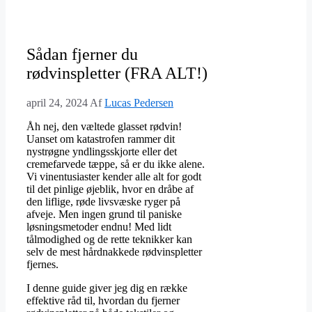
Sådan fjerner du
rødvinspletter (FRA ALT!)
april 24, 2024
Af
Lucas Pedersen
Åh nej, den væltede glasset rødvin!
Uanset om katastrofen rammer dit
nystrøgne yndlingsskjorte eller det
cremefarvede tæppe, så er du ikke alene.
Vi vinentusiaster kender alle alt for godt
til det pinlige øjeblik, hvor en dråbe af
den liflige, røde livsvæske ryger på
afveje. Men ingen grund til paniske
løsningsmetoder endnu! Med lidt
tålmodighed og de rette teknikker kan
selv de mest hårdnakkede rødvinspletter
fjernes.
I denne guide giver jeg dig en række
effektive råd til, hvordan du fjerner