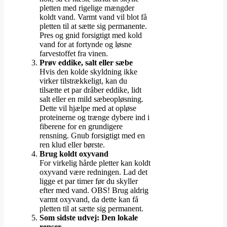
pletten med rigelige mængder
koldt vand. Varmt vand vil blot få
pletten til at sætte sig permanente.
Pres og gnid forsigtigt med kold
vand for at fortynde og løsne
farvestoffet fra vinen.
Prøv eddike, salt eller sæbe
Hvis den kolde skyldning ikke
virker tilstrækkeligt, kan du
tilsætte et par dråber eddike, lidt
salt eller en mild sæbeopløsning.
Dette vil hjælpe med at opløse
proteinerne og trænge dybere ind i
fiberene for en grundigere
rensning. Gnub forsigtigt med en
ren klud eller børste.
Brug koldt oxyvand
For virkelig hårde pletter kan koldt
oxyvand være redningen. Lad det
ligge et par timer før du skyller
efter med vand. OBS! Brug aldrig
varmt oxyvand, da dette kan få
pletten til at sætte sig permanent.
Som sidste udvej: Den lokale
renser