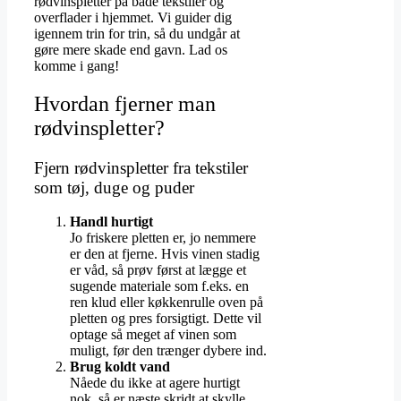
rødvinspletter på både tekstiler og
overflader i hjemmet. Vi guider dig
igennem trin for trin, så du undgår at
gøre mere skade end gavn. Lad os
komme i gang!
Hvordan fjerner man
rødvinspletter?
Fjern rødvinspletter fra tekstiler
som tøj, duge og puder
Handl hurtigt
Jo friskere pletten er, jo nemmere
er den at fjerne. Hvis vinen stadig
er våd, så prøv først at lægge et
sugende materiale som f.eks. en
ren klud eller køkkenrulle oven på
pletten og pres forsigtigt. Dette vil
optage så meget af vinen som
muligt, før den trænger dybere ind.
Brug koldt vand
Nåede du ikke at agere hurtigt
nok, så er næste skridt at skylle