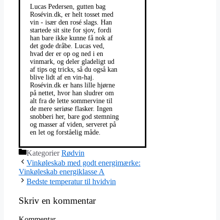
Lucas Pedersen, gutten bag
Rosévin.dk, er helt tosset med
vin - især den rosé slags. Han
startede sit site for sjov, fordi
han bare ikke kunne få nok af
det gode dråbe. Lucas ved,
hvad der er op og ned i en
vinmark, og deler gladeligt ud
af tips og tricks, så du også kan
blive lidt af en vin-haj.
Rosévin.dk er hans lille hjørne
på nettet, hvor han sludrer om
alt fra de lette sommervine til
de mere seriøse flasker. Ingen
snobberi her, bare god stemning
og masser af viden, serveret på
en let og forståelig måde.
Kategorier
Rødvin
Vinkøleskab med godt energimærke:
Vinkøleskab energiklasse A
Bedste temperatur til hvidvin
Skriv en kommentar
Kommentar