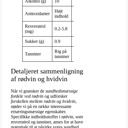
Alkohol (g)
10
10
Højt
Moderat
Antioxidanter
indhold
indhold
Resveratrol
0.2-5.8
0-0.2
(mg)
Sukker (g)
0.9
1.4
Rig på
Få
Tanniner
tanniner
tanniner
Detaljeret sammenligning
af rødvin og hvidvin
Når vi gransker de
sundhedsmæssige
fordele ved rødvin
og udforsker
forskellen mellem rødvin og hvidvin
,
støder vi på en række interessante
ernæringsmæssige egenskaber.
Specifikke indholdsstoffer i rødvin, som
resveratrol og tanniner, anses for at have
potentiale til at påvirke vores sundhed