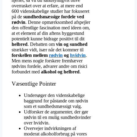
hjertet, så vil du sandsynligvis blive
overrasket over at erfare, at mere end
600 videnskabelige studier har fokuseret
på de
sundhedsmæssige fordele ved
rødvin
. Denne opmærksomhed afspejler
den offentlige fascination med ideen om,
at et element af din aftens hyggestund
potentielt kunne bidrage positivt til dit
helbred
. Debatten om
vin og sundhed
strækker vidt, især når det kommer til
forskellen mellem
rødvin
og
hvidvin
.
Men mens nogle forskere fremhæver
rødvins fordele, advarer andre om risici
forbundet med
alkohol og helbred
.
Væsentlige Pointer
Undersøger den videnskabelige
baggrund for påstande om rødvin
som et sundhedsmæssigt valg.
Udforsker de argumenter, der gør
rødvin til en mulig sundhedsvinder
over hvidvin.
Overvejer indvirkningen af
moderat alkoholforbrug på vores