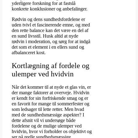
yderligere forskning for at fastslå
konkrete konklusioner og anbefalinger.
Rødvin og dens sundhedsfordelene er
uden tvivl et fascinerende emne, og med
den rette balance kan det være en del af
en sund livsstil. Husk altid at nyde
rødvin i moderation, og sørg for at indgå
det som et element i en ellers sund og
afbalanceret kost.
Kortlægning af fordele og
ulemper ved hvidvin
Når det kommer til at nyde et glas vin, er
der mange faktorer at overveje. Hvidvin
er kendt for sin forfriskende smag og er
en favorit for mange til sommerfester og
som ledsager til lette retter. Men hvad
med de sundhedsmæssige aspekter? I
dette afsnit vil vi undersøge både
fordelene og de mulige ulemper ved
hvidvin, hvor vi forholder os objektivt og
ser på reelle sundhedsmæssige