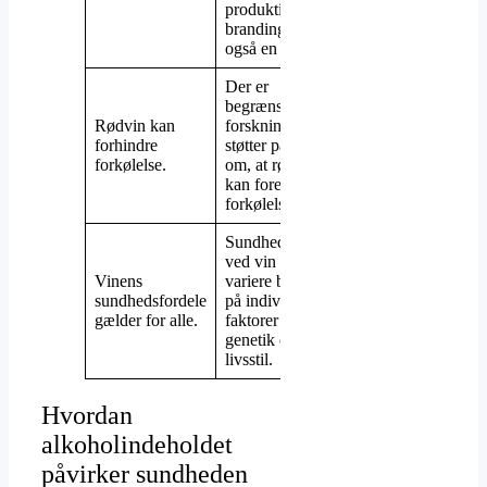
produktion og
branding spiller
også en rolle.
Der er
begrænset
Rødvin kan
forskning, der
forhindre
støtter påstanden
forkølelse.
om, at rødvin
kan forebygge
forkølelse.
Sundhedsfordele
ved vin kan
Vinens
variere baseret
sundhedsfordele
på individuelle
gælder for alle.
faktorer såsom
genetik og
livsstil.
Hvordan
alkoholindeholdet
påvirker sundheden