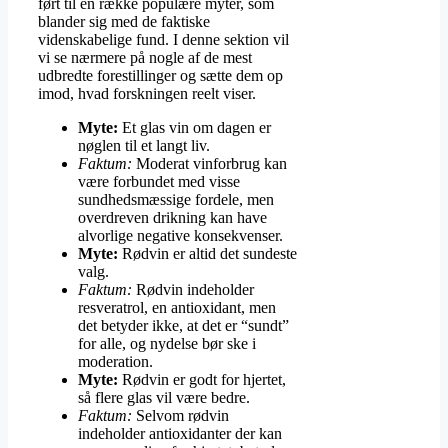
ført til en række populære myter, som
blander sig med de faktiske
videnskabelige fund. I denne sektion vil
vi se nærmere på nogle af de mest
udbredte forestillinger og sætte dem op
imod, hvad forskningen reelt viser.
Myte:
Et glas vin om dagen er
nøglen til et langt liv.
Faktum:
Moderat vinforbrug kan
være forbundet med visse
sundhedsmæssige fordele, men
overdreven drikning kan have
alvorlige negative konsekvenser.
Myte:
Rødvin er altid det sundeste
valg.
Faktum:
Rødvin indeholder
resveratrol, en antioxidant, men
det betyder ikke, at det er “sundt”
for alle, og nydelse bør ske i
moderation.
Myte:
Rødvin er godt for hjertet,
så flere glas vil være bedre.
Faktum:
Selvom rødvin
indeholder antioxidanter der kan