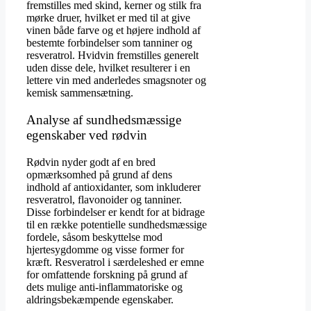
fremstilles med skind, kerner og stilk fra
mørke druer, hvilket er med til at give
vinen både farve og et højere indhold af
bestemte forbindelser som tanniner og
resveratrol. Hvidvin fremstilles generelt
uden disse dele, hvilket resulterer i en
lettere vin med anderledes smagsnoter og
kemisk sammensætning.
Analyse af sundhedsmæssige
egenskaber ved rødvin
Rødvin nyder godt af en bred
opmærksomhed på grund af dens
indhold af antioxidanter, som inkluderer
resveratrol, flavonoider og tanniner.
Disse forbindelser er kendt for at bidrage
til en række potentielle sundhedsmæssige
fordele, såsom beskyttelse mod
hjertesygdomme og visse former for
kræft. Resveratrol i særdeleshed er emne
for omfattende forskning på grund af
dets mulige anti-inflammatoriske og
aldringsbekæmpende egenskaber.