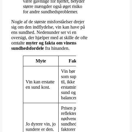
være gavnlige for hjertet, betyder
større mængder også øget risiko
for andre sundhedsproblemer.
Nogle af de største misforståelser drejer
sig om den indflydelse, vin kan have på
ens sundhed. Nedenunder ser vi en
oversigt, der hjælper med at skille de ofte
omtalte
myter og fakta om vinens
sundhedsfordele
fra hinanden.
Myte
Faktum
Vin bør nydes
som supplement
Vin kan erstatte
til, ikke en
en sund kost.
erstatning for, en
sund og
balanceret kost.
Prisen på vin
reflekterer ikke
nødvendigvis
Jo dyrere vin, jo
sundhedsværdi;
sundere er den.
faktorer som