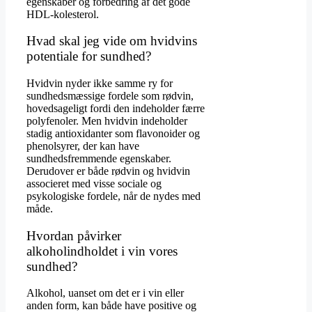
egenskaber og forbedring af det gode
HDL-kolesterol.
Hvad skal jeg vide om hvidvins
potentiale for sundhed?
Hvidvin nyder ikke samme ry for
sundhedsmæssige fordele som rødvin,
hovedsageligt fordi den indeholder færre
polyfenoler. Men hvidvin indeholder
stadig antioxidanter som flavonoider og
phenolsyrer, der kan have
sundhedsfremmende egenskaber.
Derudover er både rødvin og hvidvin
associeret med visse sociale og
psykologiske fordele, når de nydes med
måde.
Hvordan påvirker
alkoholindholdet i vin vores
sundhed?
Alkohol, uanset om det er i vin eller
anden form, kan både have positive og