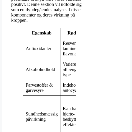
positivt. Denne sektion vil udfolde sig
som en dybdegående analyse af disse
komponenter og deres virkning på
kroppen.
Egenskab
Rødvin
Hvidvin
Resveratrol,
Phenoliske
Antioxidanter
tanniner,
forbindelser
flavonoider
Varierer
Typisk
Alkoholindhold
afhængigt af
lavere end
type
rødvin
Farvestoffer &
Indeholder
Mindre
garvesyre
antocyaniner
garvesyre
Indhold af
antioxidanter
Kan have
er lavere,
Sundhedsmæssig
hjerte-
men kan
påvirkning
beskyttende
stadig have
effekter
positive