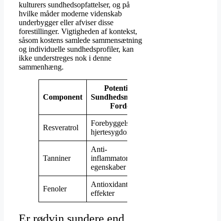
kulturers sundhedsopfattelser, og på
hvilke måder moderne videnskab
underbygger eller afviser disse
forestillinger. Vigtigheden af kontekst,
såsom kostens samlede sammensætning
og individuelle sundhedsprofiler, kan
ikke understreges nok i denne
sammenhæng.
Potentielle
Findes
Component
Sundhedsmæssige
I
Fordel
Forebyggelse af
Resveratrol
Rødvin
hjertesygdomme
Anti-
Rødvin,
Tanniner
inflammatoriske
hvidvin
egenskaber
Antioxidante
Rødvin,
Fenoler
effekter
hvidvin
Er rødvin sundere end