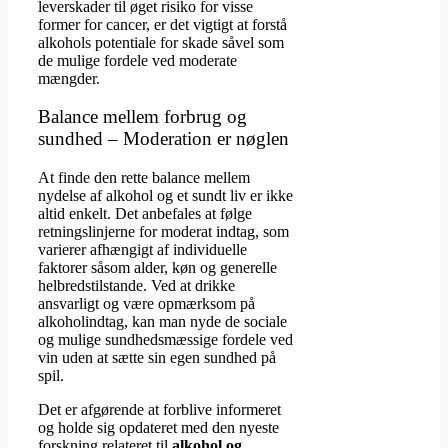
leverskader til øget risiko for visse
former for cancer, er det vigtigt at forstå
alkohols potentiale for skade såvel som
de mulige fordele ved moderate
mængder.
Balance mellem forbrug og
sundhed – Moderation er nøglen
At finde den rette balance mellem
nydelse af alkohol og et sundt liv er ikke
altid enkelt. Det anbefales at følge
retningslinjerne for moderat indtag, som
varierer afhængigt af individuelle
faktorer såsom alder, køn og generelle
helbredstilstande. Ved at drikke
ansvarligt og være opmærksom på
alkoholindtag, kan man nyde de sociale
og mulige sundhedsmæssige fordele ved
vin uden at sætte sin egen sundhed på
spil.
Det er afgørende at forblive informeret
og holde sig opdateret med den nyeste
forskning relateret til
alkohol og