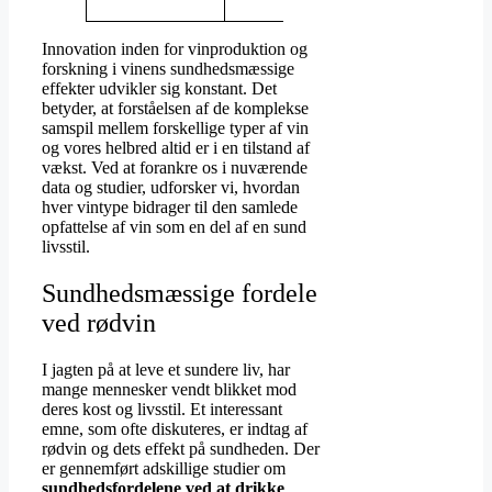
effekter
Innovation inden for vinproduktion og
forskning i vinens sundhedsmæssige
effekter udvikler sig konstant. Det
betyder, at forståelsen af de komplekse
samspil mellem forskellige typer af vin
og vores helbred altid er i en tilstand af
vækst. Ved at forankre os i nuværende
data og studier, udforsker vi, hvordan
hver vintype bidrager til den samlede
opfattelse af vin som en del af en sund
livsstil.
Sundhedsmæssige fordele
ved rødvin
I jagten på at leve et sundere liv, har
mange mennesker vendt blikket mod
deres kost og livsstil. Et interessant
emne, som ofte diskuteres, er indtag af
rødvin og dets effekt på sundheden. Der
er gennemført adskillige studier om
sundhedsfordelene ved at drikke