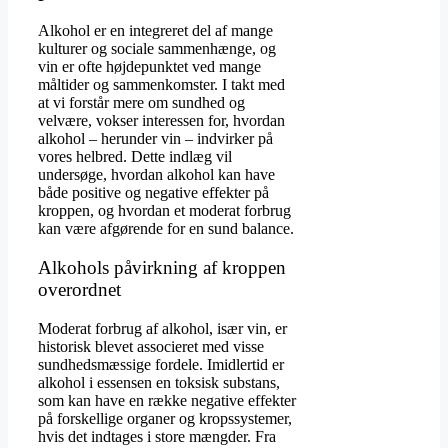
Alkohol er en integreret del af mange
kulturer og sociale sammenhænge, og
vin er ofte højdepunktet ved mange
måltider og sammenkomster. I takt med
at vi forstår mere om sundhed og
velvære, vokser interessen for, hvordan
alkohol – herunder vin – indvirker på
vores helbred. Dette indlæg vil
undersøge, hvordan alkohol kan have
både positive og negative effekter på
kroppen, og hvordan et moderat forbrug
kan være afgørende for en sund balance.
Alkohols påvirkning af kroppen
overordnet
Moderat forbrug af alkohol, især vin, er
historisk blevet associeret med visse
sundhedsmæssige fordele. Imidlertid er
alkohol i essensen en toksisk substans,
som kan have en række negative effekter
på forskellige organer og kropssystemer,
hvis det indtages i store mængder. Fra