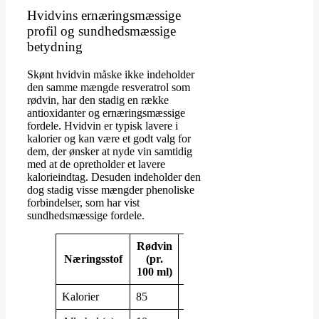
Hvidvins ernæringsmæssige
profil og sundhedsmæssige
betydning
Skønt hvidvin måske ikke indeholder
den samme mængde resveratrol som
rødvin, har den stadig en række
antioxidanter og ernæringsmæssige
fordele. Hvidvin er typisk lavere i
kalorier og kan være et godt valg for
dem, der ønsker at nyde vin samtidig
med at de opretholder et lavere
kalorieindtag. Desuden indeholder den
dog stadig visse mængder phenoliske
forbindelser, som har vist
sundhedsmæssige fordele.
Rødvin
Hvidvin
Næringsstof
(pr.
(pr. 100
100 ml)
ml)
Kalorier
85
82