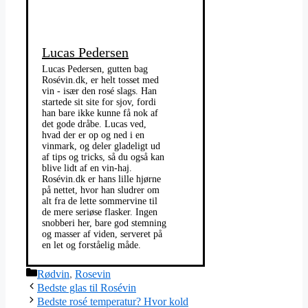
Lucas Pedersen
Lucas Pedersen, gutten bag
Rosévin.dk, er helt tosset med
vin - især den rosé slags. Han
startede sit site for sjov, fordi
han bare ikke kunne få nok af
det gode dråbe. Lucas ved,
hvad der er op og ned i en
vinmark, og deler gladeligt ud
af tips og tricks, så du også kan
blive lidt af en vin-haj.
Rosévin.dk er hans lille hjørne
på nettet, hvor han sludrer om
alt fra de lette sommervine til
de mere seriøse flasker. Ingen
snobberi her, bare god stemning
og masser af viden, serveret på
en let og forståelig måde.
Kategorier
Rødvin
,
Rosevin
Bedste glas til Rosévin
Bedste rosé temperatur? Hvor kold