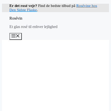
Hop
Er det rosé vejr?
Find de bedste tilbud på
Rosévine hos
til
Den Sidste Flaske
.
indhold
Rosévin
Et glas rosé til enhver lejlighed
Menu