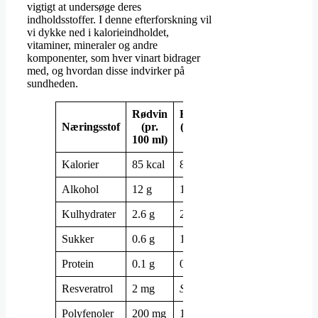
vigtigt at undersøge deres
indholdsstoffer. I denne efterforskning vil
vi dykke ned i kalorieindholdet,
vitaminer, mineraler og andre
komponenter, som hver vinart bidrager
med, og hvordan disse indvirker på
sundheden.
Rødvin
Hvidvin
Næringsstof
(pr.
(pr. 100
100 ml)
ml)
Kalorier
85 kcal
82 kcal
Alkohol
12 g
12 g
Kulhydrater
2.6 g
2.9 g
Sukker
0.6 g
1.4 g
Protein
0.1 g
0.1 g
Resveratrol
2 mg
Spor
Polyfenoler
200 mg
120 mg