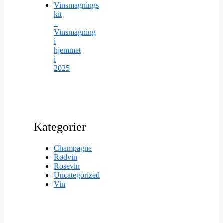
Vinsmagnings
kit
–
Vinsmagning
i
hjemmet
i
2025
Kategorier
Champagne
Rødvin
Rosevin
Uncategorized
Vin