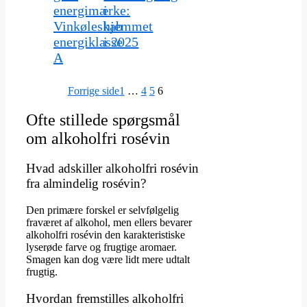
energimærke:
i
Vinkøleskab
hjemmet
energiklasse
i 2025
A
Forrige side
1
…
4
5
6
Ofte stillede spørgsmål
om alkoholfri rosévin
Hvad adskiller alkoholfri rosévin
fra almindelig rosévin?
Den primære forskel er selvfølgelig
fraværet af alkohol, men ellers bevarer
alkoholfri rosévin den karakteristiske
lyserøde farve og frugtige aromaer.
Smagen kan dog være lidt mere udtalt
frugtig.
Hvordan fremstilles alkoholfri