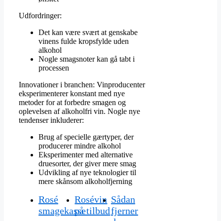
Udfordringer:
Det kan være svært at genskabe
vinens fulde kropsfylde uden
alkohol
Nogle smagsnoter kan gå tabt i
processen
Innovationer i branchen: Vinproducenter
eksperimenterer konstant med nye
metoder for at forbedre smagen og
oplevelsen af alkoholfri vin. Nogle nye
tendenser inkluderer:
Brug af specielle gærtyper, der
producerer mindre alkohol
Eksperimenter med alternative
druesorter, der giver mere smag
Udvikling af nye teknologier til
mere skånsom alkoholfjerning
Rosé
Rosévin
Sådan
smagekasse
på tilbud
fjerner