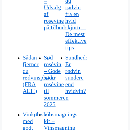
–
du
Udvalg
rødvin
af
fra en
rosevine
hvid
på tilbud
skjorte –
De mest
effektive
tips
Sådan
Sød
Sundhed:
fjerner
rosévin
Er
du
– Gode
rødvin
rødvinspletter
søde
sundere
(FRA
rosévine
end
ALT!)
til
hvidvin?
sommeren
2025
Vinkøleskab
Vinsmagnings
med
kit –
godt
Vinsmagning