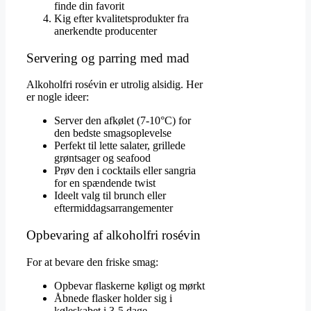
finde din favorit
Kig efter kvalitetsprodukter fra
anerkendte producenter
Servering og parring med mad
Alkoholfri rosévin er utrolig alsidig. Her
er nogle ideer:
Server den afkølet (7-10°C) for
den bedste smagsoplevelse
Perfekt til lette salater, grillede
grøntsager og seafood
Prøv den i cocktails eller sangria
for en spændende twist
Ideelt valg til brunch eller
eftermiddagsarrangementer
Opbevaring af alkoholfri rosévin
For at bevare den friske smag:
Opbevar flaskerne køligt og mørkt
Åbnede flasker holder sig i
køleskabet i 3-5 dage