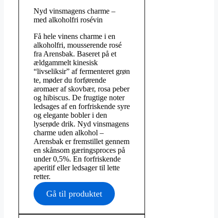
Nyd vinsmagens charme –
med alkoholfri rosévin
Få hele vinens charme i en
alkoholfri, mousserende rosé
fra Arensbak. Baseret på et
ældgammelt kinesisk
“livseliksir” af fermenteret grøn
te, møder du forførende
aromaer af skovbær, rosa peber
og hibiscus. De frugtige noter
ledsages af en forfriskende syre
og elegante bobler i den
lyserøde drik. Nyd vinsmagens
charme uden alkohol –
Arensbak er fremstillet gennem
en skånsom gæringsproces på
under 0,5%. En forfriskende
aperitif eller ledsager til lette
retter.
Gå til produktet