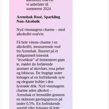
Arensbak Rosé, Sparkling
Non-Alcoholic
Nyd vinsmagens charme – med
alkoholfri rosévin
Få hele vinens charme i en
alkoholfri, mousserende rosé
fra Arensbak. Baseret på et
ældgammelt kinesisk
“livseliksir” af fermenteret grøn
te, møder du forførende
aromaer af skovbær, rosa peber
og hibiscus. De frugtige noter
ledsages af en forfriskende syre
og elegante bobler i den
lyserøde drik. Nyd vinsmagens
charme uden alkohol –
Arensbak er fremstillet gennem
en skånsom gæringsproces på
under 0,5%. En forfriskende
aperitif eller ledsager til lette