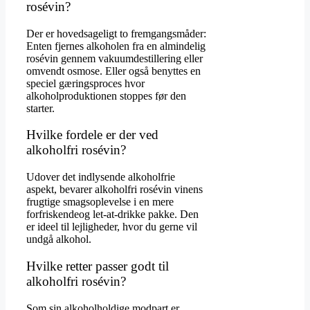
rosévin?
Der er hovedsageligt to fremgangsmåder:
Enten fjernes alkoholen fra en almindelig
rosévin gennem vakuumdestillering eller
omvendt osmose. Eller også benyttes en
speciel gæringsproces hvor
alkoholproduktionen stoppes før den
starter.
Hvilke fordele er der ved
alkoholfri rosévin?
Udover det indlysende alkoholfrie
aspekt, bevarer alkoholfri rosévin vinens
frugtige smagsoplevelse i en mere
forfriskendeog let-at-drikke pakke. Den
er ideel til lejligheder, hvor du gerne vil
undgå alkohol.
Hvilke retter passer godt til
alkoholfri rosévin?
Som sin alkoholholdige modpart er