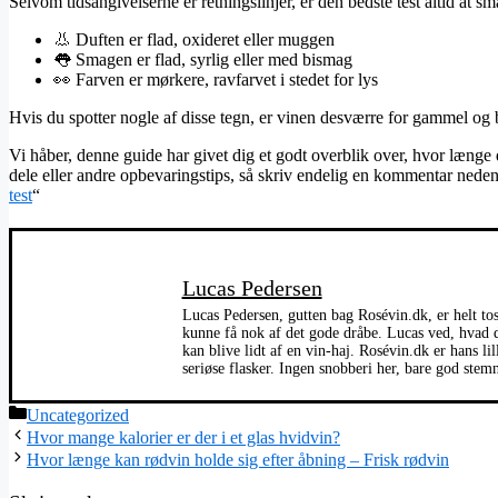
Selvom tidsangivelserne er retningslinjer, er den bedste test altid at 
👃 Duften er flad, oxideret eller muggen
👅 Smagen er flad, syrlig eller med bismag
👀 Farven er mørkere, ravfarvet i stedet for lys
Hvis du spotter nogle af disse tegn, er vinen desværre for gammel og
Vi håber, denne guide har givet dig et godt overblik over, hvor længe
dele eller andre opbevaringstips, så skriv endelig en kommentar nedenf
test
“
Lucas Pedersen
Lucas Pedersen, gutten bag Rosévin.dk, er helt toss
kunne få nok af det gode dråbe. Lucas ved, hvad de
kan blive lidt af en vin-haj. Rosévin.dk er hans li
seriøse flasker. Ingen snobberi her, bare god stem
Kategorier
Uncategorized
Hvor mange kalorier er der i et glas hvidvin?
Hvor længe kan rødvin holde sig efter åbning – Frisk rødvin