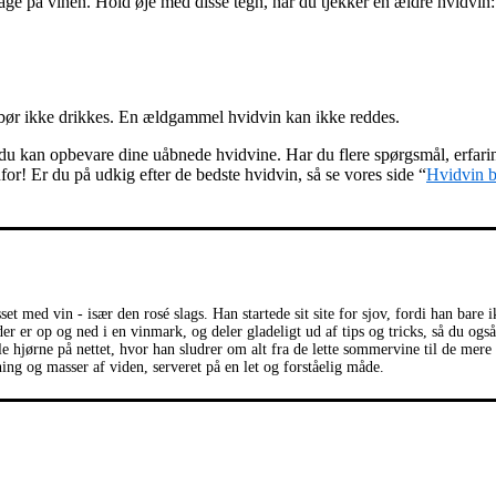
smage på vinen. Hold øje med disse tegn, når du tjekker en ældre hvidvin:
 bør ikke drikkes. En ældgammel hvidvin kan ikke reddes.
 du kan opbevare dine uåbnede hvidvine. Har du flere spørgsmål, erfarin
or! Er du på udkig efter de bedste hvidvin, så se vores side “
Hvidvin b
et med vin - især den rosé slags. Han startede sit site for sjov, fordi han bare 
r er op og ned i en vinmark, og deler gladeligt ud af tips og tricks, så du også
lle hjørne på nettet, hvor han sludrer om alt fra de lette sommervine til de mere
ning og masser af viden, serveret på en let og forståelig måde.