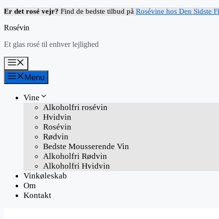
Hop
Er det rosé vejr?
Find de bedste tilbud på
Rosévine hos Den Sidste F
til
Rosévin
indhold
Et glas rosé til enhver lejlighed
Menu
Menu
Vine
Alkoholfri rosévin
Hvidvin
Rosévin
Rødvin
Bedste Mousserende Vin
Alkoholfri Rødvin
Alkoholfri Hvidvin
Vinkøleskab
Om
Kontakt