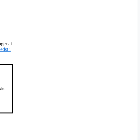
ger at
edst i
ikke